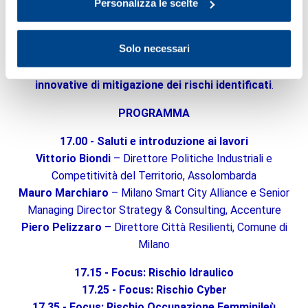
Personalizza le scelte
L’incontro sarà inoltre l’occasione per dare avvio a un
processo di
condivisione e definizione di progetti
Solo necessari
pilota
che, in continuità con quanto sviluppato all’interno
della ricerca, avranno lo scopo di
sperimentare modalità
innovative di mitigazione dei rischi identificati
.
PROGRAMMA
17.00 - Saluti e introduzione ai lavori
Vittorio Biondi
– Direttore Politiche Industriali e
Competitività del Territorio, Assolombarda
Mauro Marchiaro
– Milano Smart City Alliance e Senior
Managing Director Strategy & Consulting, Accenture
Piero Pelizzaro
– Direttore Città Resilienti, Comune di
Milano
17.15 - Focus: Rischio Idraulico
17.25 - Focus: Rischio Cyber
17.35 - Focus: Rischio Occupazione Femminileù