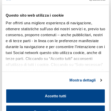
MILANO RESILIENTE:
Risk assessment e disaster
recovery per la mitigazione
dei rischi delle imprese,
Questo sito web utilizza i cookie
delle persone e della città
Per offrirti una migliore esperienza di navigazione,
ottenere statistiche sull’uso dei nostri servizi e, previo tuo
WEBINAR -
Lunedì 21 giugno 2021 - ore 17.00
consenso, proporre contenuti – anche pubblicitari, nostri
Clicca qui per iscriverti
e di terze parti - in linea con le preferenze manifestate
Il risultato dei lavori svolti in collaborazione con il Comune
durante la navigazione e per consentire l’interazione con i
tuoi Social network questo sito utilizza cookie, anche di
di Milano è contenuto nel documento che verrà
terze parti. Cliccando su “Accetto tutti” acconsenti
presentato durante l’incontro: “
Milano Resiliente: Risk
all’utilizzo di tutti i cookie. Cliccando su “Solo necessari”
assessment e disaster recovery per la mitigazione dei
nessun cookie di tracciamento viene utilizzato. Cliccando
rischi delle imprese, delle persone e della città
” si
su “Personalizza le scelte” è possibile esprimere la
focalizza su tre rischi prioritari, con particolare riferimento
Mostra dettagli
propria volontà in relazione a ciascuna categoria di
all’attenzione a temi come transizione ecologica,
cookie del sito. Per ulteriori informazioni consulta la
transizione digitale e parità di genere.
Cookie Policy
.
Accetto tutti
Il documento, dopo la presentazione, sarà disponibile in
free download nella sezione dedicata al progetto.