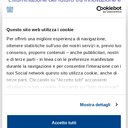
sostenibilità’ per parlare di inclusione,
innovazione e sostenibilità nei progetti di
rigenerazione urbana.
Questo sito web utilizza i cookie
Per offrirti una migliore esperienza di navigazione,
16/05/2023
ottenere statistiche sull’uso dei nostri servizi e, previo tuo
consenso, proporre contenuti – anche pubblicitari, nostri
Martedì 16 maggio, nella cornice di Palazzo degli Affari di
e di terze parti - in linea con le preferenze manifestate
Firenze è stato ospitato il convegno
'L'illuminazione del
durante la navigazione e per consentire l’interazione con i
futuro tra innovazione e sostenibilità’
, promosso da
tuoi Social network questo sito utilizza cookie, anche di
AIDI, Associazione Italiana di Illuminazione
.
terze parti. Cliccando su “Accetto tutti” acconsenti
L’ Associazione dal 1959
s
volge un’azione di divulgazione
all’utilizzo di tutti i cookie. Cliccando su “Solo necessari”
scientifica, tecnica e culturale per la diffusione di
nessun cookie di tracciamento viene utilizzato. Cliccando
conoscenza sulle tematiche legate all’illuminazione e alla
su “Personalizza le scelte” è possibile esprimere la
Mostra dettagli
promozione di una “cultura della luce
” in tutta Italia.
propria volontà in relazione a ciascuna categoria di
cookie del sito. Per ulteriori informazioni consulta la
Proprio per perseguire questo obiettivo, e in occasione
Cookie Policy
.
Accetto tutti
della Giornata Internazionale della Luce istituita