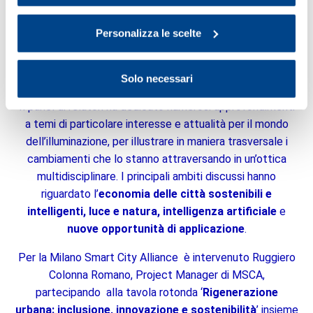
dall’UNESCO per celebrare il ruolo della luce nella
scienza, nella cultura e nell’arte, è stato organizzato il
Personalizza le scelte
convegno per approfondire e sensibilizzare il pubblico
riguardo all’utilizzo sostenibile delle tecnologie di
illuminazione.
Solo necessari
Il panel di relatori ha dedicato numerosi approfondimenti
a temi di particolare interesse e attualità per il mondo
dell’illuminazione, per illustrare in maniera trasversale i
cambiamenti che lo stanno attraversando in un’ottica
multidisciplinare. I principali ambiti discussi hanno
riguardato l’
economia delle città sostenibili e
intelligenti, luce e natura, intelligenza artificiale
e
nuove opportunità di applicazione
.
Per la Milano Smart City Alliance è intervenuto Ruggiero
Colonna Romano, Project Manager di MSCA,
partecipando alla tavola rotonda ‘
Rigenerazione
urbana: inclusione, innovazione e sostenibilità
’ insieme