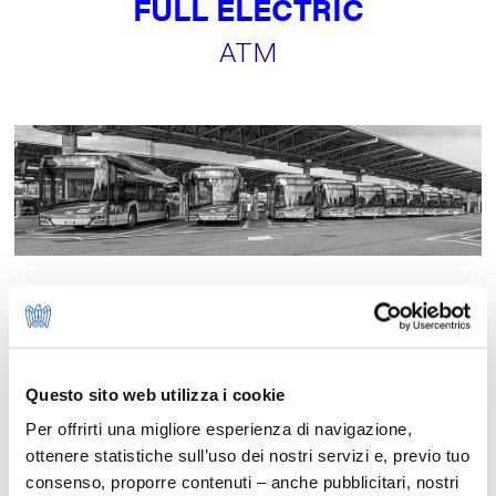
FULL ELECTRIC
ATM
Il progetto Full Electric di ATM prevede
Questo sito web utilizza i cookie
la sostituzione dell'intera flotta
Per offrirti una migliore esperienza di navigazione,
ottenere statistiche sull’uso dei nostri servizi e, previo tuo
autobus oggi alimentati con motori
consenso, proporre contenuti – anche pubblicitari, nostri